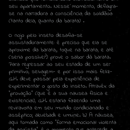
seu apartamento. Nesse momento, deflagra-
se na narradora a consciência da solidãoa
(tanto dela, quanto da barata) .
O nojo pelo inseto desafia-se
assustadoramente: é preciso que ela se
aproxime da barata,, toque na barata, e até
(seria possível?) prove o sabor dá barata.
Para regressar ao seu estado de um ser
primitivo, selvagem- e por isso mais feliz-
G.H. deve passar pela experiência de
experimentar o gosto do inseto. Atravéx da
"provação" (que é a sua nausea física e
existencial), G.H. estaria fazendo uma
reviravolta em seu mundo condicianado e
asséptico; akuebadi e umune. b) A náusea,
aqui tomada como "forma emocional violenta
da angústia", é o momento que antecede a