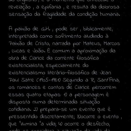
revelação , a epifania , e resulta da dolorosa
sensação da fragilidade da condição humana.
A paixão de G.H. , pode ser , biblicamente,
interpretada como sofrimento aludindo à
Paixão de Cristo, narrada por Mateus, Marcos
, Lucas e João. É comum a aproximação da
obra de Clarice da corrente filosófica
existencialista, especialmente do
existencialismo literário-filosófico de Jean
Paul Satre (1905-1981) Segundo a R, Sant'Ana,
os romances e contos de Clarice percorrem
essas quatro etapas: 1) a personagem é
disposta numa determinada situação
cotidiana. 2) prepara-se um evento que é
pressentido discretamente; 3)ocorre o evento ,
que "ilumina "a vida; 4) ocorre o desfecho,