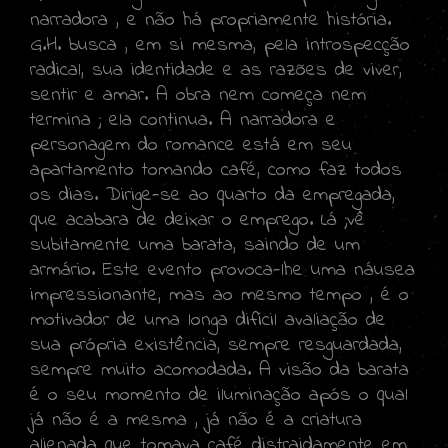
narradora , e não há propriamente história.
G.H. busca , em si mesma, pela introspecção
radical, sua identidade e as razões de viver,
sentir e amar. A obra nem começa nem
termina ; ela continua. A narradora e
personagem do romance está em seu
apartamento tomando café, como faz todos
os dias. Dirige-se ao quarto da empregada,
que acabara de deixar o emprego. Lá ;vê
subitamente uma barata, saindo de um
armário. Este evento provoca-lhe uma náusea
impressionante, mas ao mesmo tempo , é o
motivador de uma longa difícil avaliação de
sua própria existência, sempre resguardada,
sempre muito acomodada. A visão da barata
é o seu momento de iluminação após o qual
já não é a mesma , já não é a criatura
alienada que tomava café distraidamente em