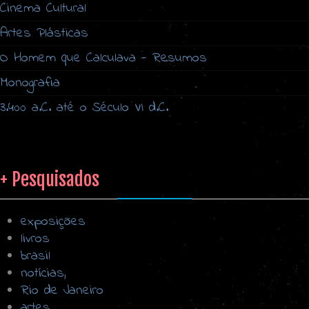
Cinema Cultural
Artes Plásticas
O Homem que Calculava - Resumos
Monografia
3.400 a.C. até o Século VI d.C.
+ Pesquisados
exposições
livros
brasil
notícias,
Rio de Janeiro
artes