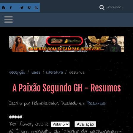
Recepção
Salas
Literatura
Resumos
A Paixão Segundo GH - Resumos
Escrito por Administrator. Postado em
Resumos
Por favor, avalie
a) É um mergulho do interior da personagem-