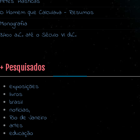
Artes Plásticas
O Homem que Calculava - Resumos
Monografia
3.400 a.C. até o Século VI d.C.
+ Pesquisados
exposições
livros
brasil
notícias,
Rio de Janeiro
artes
educação