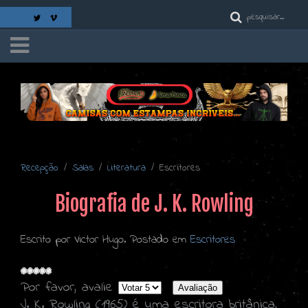
Recepção
Salas
Literatura
Escritores
Biografia de J. K. Rowling
Escrito por Victor Hugo. Postado em
Escritores
Por favor, avalie
J. K. Rowling (1965) é uma escritora britânica,