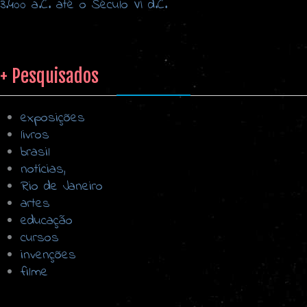
3.400 a.C. até o Século VI d.C.
+ Pesquisados
exposições
livros
brasil
notícias,
Rio de Janeiro
artes
educação
cursos
invenções
filme