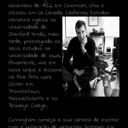
Novembro de 1952, em Cincinnati, Ohio e
cresceu em La Canada, Califórnia.
Estudou
Literatura Inglesa na
Universidade de
Stanford tendo, mais
tarde, prosseguido os
seus estudos na
Universidade de Iowa.
Atualmente, vive em
Nova Iorque e lecciona
na Fine Arts Work
Center em
Provincetown,
Massachusetts e no
Brooklyn College.
Cunningham começa a sua carreira de escritor
com a publicação de pequenas histórias em