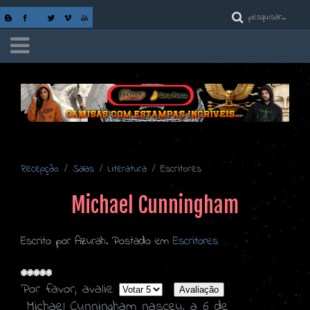
Recepção
Salas
Literatura
Escritores
Michael Cunningham
Escrito por Azurah. Postado em
Escritores
Por favor, avalie
Michael Cunningham nasceu, a 6 de