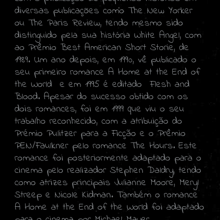
diversas publicações como The New Yorker
ou The Paris Review, tendo mesmo sido
distinguido pela sua história White Angel, com
ao Prêmio Best American Short Storie, de
1989. Um ano depois, em 1990, vê publicado o
seu primeiro romance A Home at the End of
the World e em 1995 é editado Flesh and
Blood. Apesar do sucesso obtido com os
dois romances, foi em 1999 que viu o seu
trabalho reconhecido, com a atribuição do
Prémio Pulitzer para a Ficção e o Prêmio
PEN/Faulkner pelo romance The Hours. Este
romance foi posteriormente adaptado para o
cinema pelo realizador Stephen Daldry, tendo
como atrizes principais Julianne Moore, Meryl
Streep e Nicole Kidman. Também o romance
A Home at the End of the World foi adaptado
para o cinema por Michael Mayer.