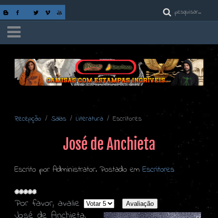
Recepção
Salas
Literatura
Escritores
José de Anchieta
Escrito por Administrator. Postado em
Escritores
Por favor, avalie
José de Anchieta,