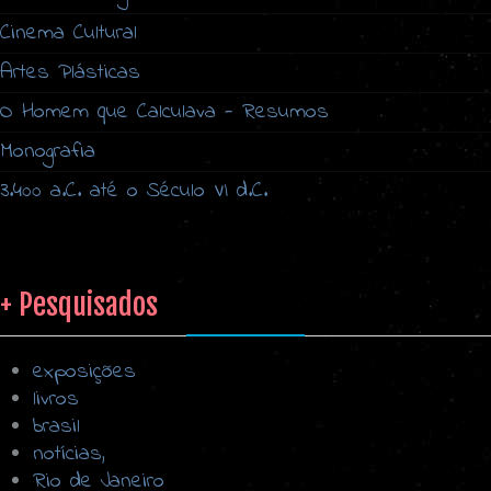
Cinema Cultural
Artes Plásticas
O Homem que Calculava - Resumos
Monografia
3.400 a.C. até o Século VI d.C.
+ Pesquisados
exposições
livros
brasil
notícias,
Rio de Janeiro