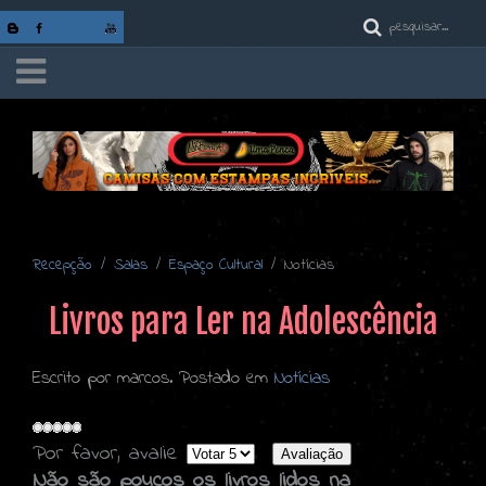
Recepção
Salas
Espaço Cultural
Notícias
Livros para Ler na Adolescência
Escrito por marcos. Postado em
Notícias
Por favor, avalie
Não são poucos os livros lidos na