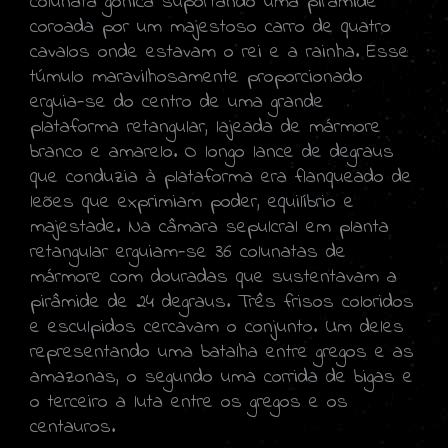
colunata gônica suportando uma pirâmide
coroada por um majestoso carro de quatro
cavalos onde estavam o rei e a rainha. Esse
túmulo maravilhosamente proporcionado
erguia-se do centro de uma grande
plataforma retangular, lajeada de mármore
branco e amarelo. O longo lance de degraus
que conduzia à plataforma era flanqueado de
leões que exprimiam poder, equilíbrio e
majestade. Na câmara sepulcral em planta
retangular erguiam-se 36 colunatas de
mármore com douradas que sustentavam a
pirâmide de 24 degraus. Três frisos coloridos
e esculpidos cercavam o conjunto. Um deles
representando uma batalha entre gregos e as
amazonas, o segundo uma corrida de bigas e
o terceiro a luta entre os gregos e os
centauros.