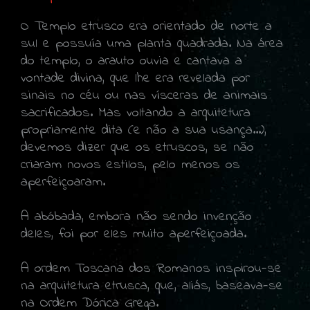
O Templo etrusco era orientado de norte a
sul e possuía uma planta quadrada. Na área
do templo, o arauto ouvia e cantava a
vontade divina, que lhe era revelada por
sinais no céu ou nas vísceras de animais
sacrificados. Mas voltando a arquitetura
propriamente dita (e não a sua usança...),
devemos dizer que os etruscos, se não
criaram novos estilos, pelo menos os
aperfeiçoaram.
A abóbada, embora não sendo invenção
deles, foi por eles muito aperfeiçoada.
A ordem Toscana dos Romanos inspirou-se
na arquitetura etrusca, que, aliás, baseava-se
na Ordem Dórica Grega.