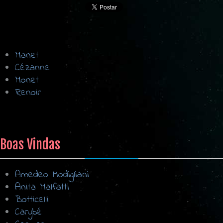
Manet
Cézanne
Monet
Renoir
Boas Vindas
Amedeo Modigliani
Anita Malfatti
Botticelli
Carybé