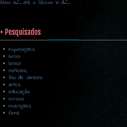
3.400 a.C. até o Século VI d.C.
+ Pesquisados
exposições
livros
brasil
notícias,
Rio de Janeiro
artes
educação
cursos
invenções
filme