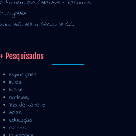
O Homem que Calculava - Resumos
Monografia
3.400 a.C. até o Século VI d.C.
+ Pesquisados
exposições
livros
brasil
notícias,
Rio de Janeiro
artes
educação
cursos
invenções