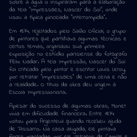
sobre a água o inspiraram para a elaboração
da tela “Impressões, Nascer do Sol”, onde
usou a típica pincelada “interrompida”.
Em 1874, rejeitados pelo Salão Oficial, o grupo
de pintores que partilhava algumas técnicas e
certos temas, organizou sua primeira
exposição no estúdio parisiense do fotógrafo
Félix Nadar. A tela Impressão, Nascer do Sol
foi criticada pelo pintor e escritor Louis Leroy,
por retratar “impressões” de uma cena e não
a realidade. O título da obra deu origem à
Escola Impressionista.
Apesar do sucesso de algumas obras, Monet
vivia em dificuldade financeira. Entre 1874
voltou para Argenteuil quando recebeu ajuda
de Pissarro. Na casa alugada, ele pintava
flores plantadas por ele, retratos de Camille e