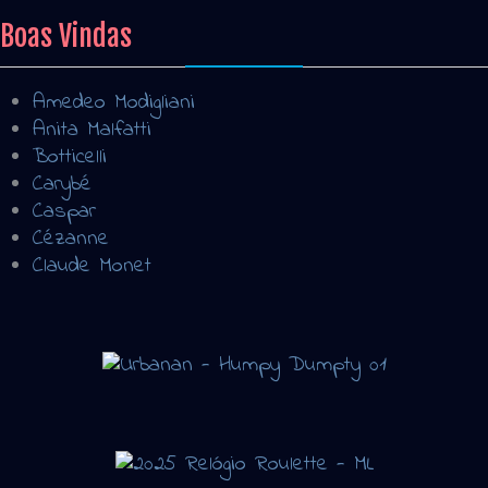
Boas Vindas
Amedeo Modigliani
Anita Malfatti
Botticelli
Carybé
Caspar
Cézanne
Claude Monet