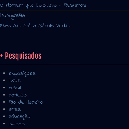
O Homem que Calculava - Resumos
Monografia
3.400 a.C. até o Século VI d.C.
+ Pesquisados
exposições
livros
brasil
notícias,
Rio de Janeiro
artes
educação
cursos