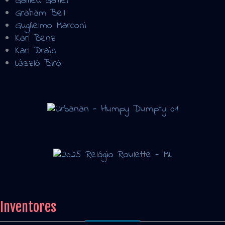
Galileu Galilei
Graham Bell
Guglielmo Marconi
Karl Benz
Karl Drais
László Biró
Inventores