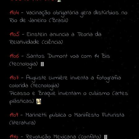
1904
- Vacinação obrigatória gera distúrbios no
Rio de Janeiro (Brasil)
1905
- Einstein anuncia a Teoria da
Relatividade (ciência)
1906
- Santos Dumont voa com 14 Bis
(tecnologia)
1907
- Auguste Lumière inventa a fotografia
colorida (tecnologia)
Picasso e Braque inventam o cubismo (artes
plásticas)
1909
- Marinetti publica o Manifesto Futurista
(literatura)
1910
- Revolução Mexicana (conflito)