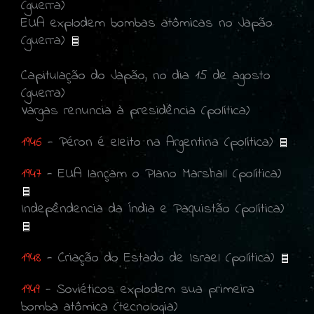
(guerra)
EUA explodem bombas atômicas no Japão
(guerra)
Capitulação do Japão, no dia 15 de agosto
(guerra)
Vargas renuncia à presidência (política)
1946
- Péron é eleito na Argentina (política)
1947
- EUA lançam o Plano Marshall (política)
Indepêndencia da Índia e Paquistão (política)
1948
- Criação do Estado de Israel (política)
1949
- Soviéticos explodem sua primeira
bomba atômica (tecnologia)