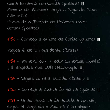
China torna-se comunista (política)
Simone de Beauvoir lança O Segundo Sexo
(filosofia)
Assinado o Tratado do Atlântico Norte
(Otan) (política)
1950
- Começa a Guerra da Coréia (guerra)
Vargas é eleito presidente (Brasil)
1951
- Primeiro computador comercial, UNIVAC
I, é lançados nos EUA (tecnologia)
1954
- Vargas comete suicídio (Brasil)
1955
- Começa a Guerra do Vietnã (guerra)
1957
- União Soviética dá largada à corrida
espacial, lançando o Sputnik (tecnologia)