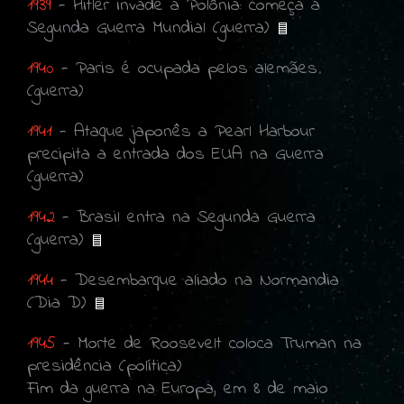
1939
- Hitler invade a Polônia: começa a
Segunda Guerra Mundial (guerra)
1940
- Paris é ocupada pelos alemães
(guerra)
1941
- Ataque japonês a Pearl Harbour
precipita a entrada dos EUA na Guerra
(guerra)
1942
- Brasil entra na Segunda Guerra
(guerra)
1944
- Desembarque aliado na Normandia
(Dia D)
1945
- Morte de Roosevelt coloca Truman na
presidência (política)
Fim da guerra na Europa, em 8 de maio