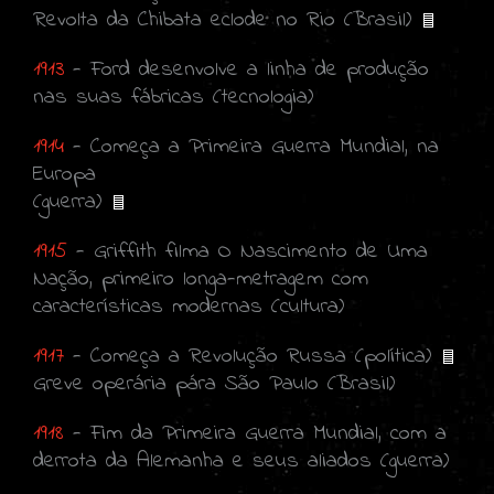
Revolta da Chibata eclode no Rio (Brasil)
1913
- Ford desenvolve a linha de produção
nas suas fábricas (tecnologia)
1914
- Começa a Primeira Guerra Mundial, na
Europa
(guerra)
1915
- Griffith filma O Nascimento de Uma
Nação, primeiro longa-metragem com
características modernas (cultura)
1917
- Começa a Revolução Russa (política)
Greve operária pára São Paulo (Brasil)
1918
- Fim da Primeira Guerra Mundial, com a
derrota da Alemanha e seus aliados (guerra)