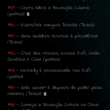
1959
- Castro lidera a Revolução Cubana
(política)
1960
- Kubitschek inaugura Brasília (Brasil)
1961
- Janio Quadros renuncia à presidência
(Brasil)
1962
- Crise dos mísseis envolve EUA, União
Soviética e Cuba (política)
1963
- Kennedy é assassinado nos EUA
(política
1964
- João Goulart é deposto do poder pelos
militares (Brasil)
1966
- Começa a Revolução Cultural na China