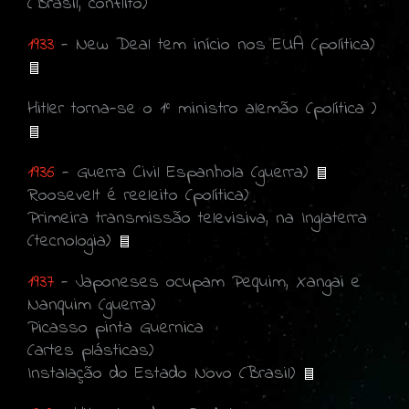
(Brasil, conflito)
1933
- New Deal tem início nos EUA (política)
Hitler torna-se o 1° ministro alemão (política )
1936
- Guerra Civil Espanhola (guerra)
Roosevelt é reeleito (política)
Primeira transmissão televisiva, na Inglaterra
(tecnologia)
1937
- Japoneses ocupam Pequim, Xangai e
Nanquim (guerra)
Picasso pinta Guernica
(artes plásticas)
Instalação do Estado Novo (Brasil)