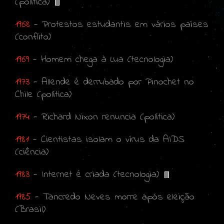
(política)
1968
- Protestos estudantis em vários países
(conflito)
1969
- Homem chega à Lua (tecnologia)
1973
- Allende é derrubado por Pinochet no
Chile (política)
1974
- Richard Nixon renuncia (política)
1981
- Cientistas isolam o vírus da AIDS
(ciência)
1983
- Internet é criada (tecnologia)
1985
- Tancredo Neves morre após eleição
(Brasil)