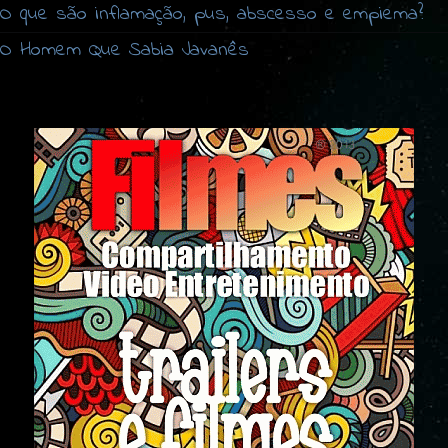
O que são inflamação, pus, abscesso e empiema?
O Homem Que Sabia Javanês