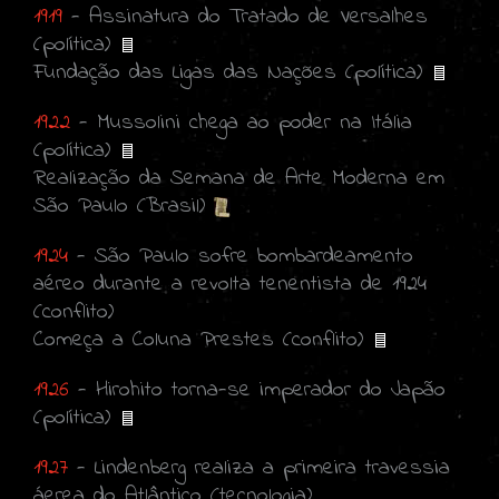
1919
- Assinatura do Tratado de Versalhes
(política)
Fundação das Ligas das Nações (política)
1922
- Mussolini chega ao poder na Itália
(política)
Realização da Semana de Arte Moderna em
São Paulo (Brasil)
1924
- São Paulo sofre bombardeamento
aéreo durante a revolta tenentista de 1924
(conflito)
Começa a Coluna Prestes (conflito)
1926
- Hirohito torna-se imperador do Japão
(política)
1927
- Lindenberg realiza a primeira travessia
áerea do Atlântico (tecnologia)