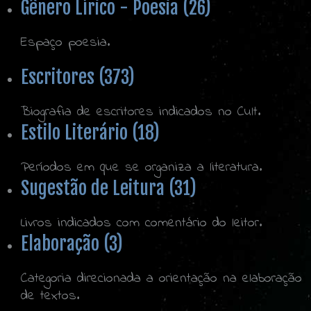
Gênero Lírico - Poesia (26)
Espaço poesia.
Escritores (373)
Biografia de escritores indicados no Cult.
Estilo Literário (18)
Períodos em que se organiza a literatura.
Sugestão de Leitura (31)
Livros indicados com comentário do leitor.
Elaboração (3)
Categoria direcionada a orientação na elaboração
de textos.