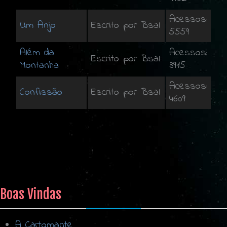
Acessos:
Um Anjo
Escrito por Bsal
5559
Além da
Acessos:
Escrito por Bsal
Montanha
3915
Acessos:
Confissão
Escrito por Bsal
4609
Boas Vindas
A Cartomante